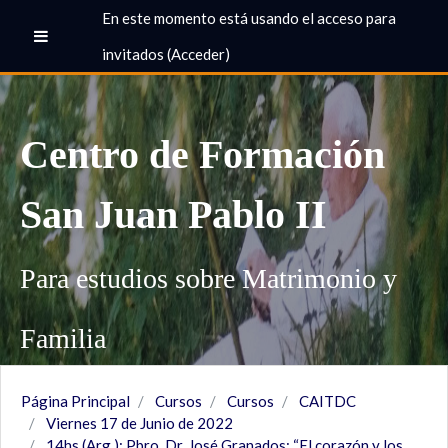
Saltar a contenido principal
En este momento está usando el acceso para
Panel lateral
invitados (
Acceder
)
Centro de Formación
San Juan Pablo II
Para estudios sobre Matrimonio y
Familia
Página Principal
Cursos
Cursos
CAITDC
Viernes 17 de Junio de 2022
14hs (Arg.): Pbro. Dr. José Granados: “El corazón y los